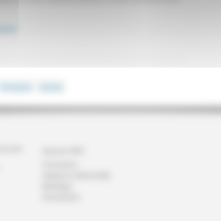
isanal
Précédent
Suivant
dustrielle
Gamme SPO
Couverture
Supports d'étanchéité
Bardages
Accessoires