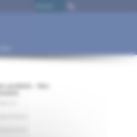
ontact
os produits - Nos
onseils
MME SPO
MME ARTEFACE
LERIE PHOTOS