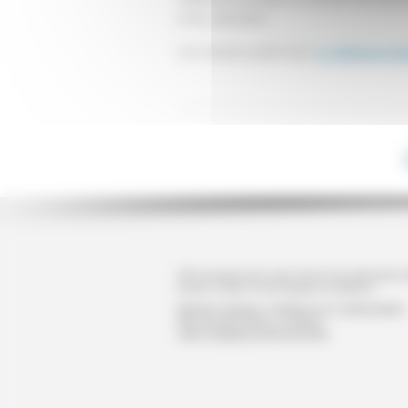
et du calendrier.
Lire l'article publié dans
Le bâtiment art
SPO principal acteur dans l'Ouest de la fabrication in
d'aciers à béton et d'enveloppes du bâtiment.
Mentions légales
Politique de confidentialité
Plan du site
Devis / Contact
Index d'égalité professionnelle