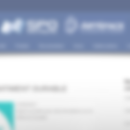
iété
Produits
Documentation
Actus
Galerie photos
C
N
ATIMENT DURABLE
c
GA
22/05/2017
Appel à projets pour des formations sur le
GA
bâtiment durable
GA