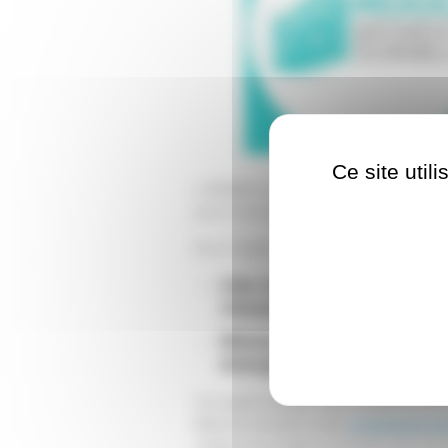
Ce site util
L'ADEME et le plan Bâtiment Durable, o
pour la formation des professionnels au
Pour l'instant 2 MOOC (Massive Open On
Une méthode pour réussi
rénovation
Rénovation performante -
énergétique
Cet appel à projets vise à étoffer les 
Bâtiment durable et des
organismes pro
validera les projets en fonction de la p