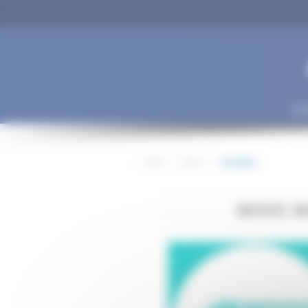
Panneau de gestion des cookies
Soc
>
SPO
>
Actus
>
Actualités
MOOC B