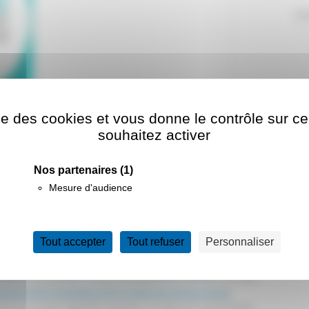
EQ
ise des cookies et vous donne le contrôle sur 
nt créé en 2016,
une plateforme de cours en ligne gratuits
souhaitez activer
x techniques et pratiques liées au Bâtiment Durable.
Nos partenaires
(1)
line Courses) sont disponibles :
Mesure d'audience
r vos opérations et chantiers de
 les clés de la réhabilitation
Tout accepter
Tout refuser
Personnaliser
formations proposées. Un jury (composé de l'ADEME, du Plan
fessionnels signataires de la charte de gouvernance
)
ertinence et des objectifs proposés, du plan de financement