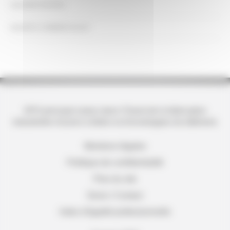
GALERIE PHOTOS
EQUIPES COMMERCIALES
SPO principal acteur dans l'Ouest de la fabrication
industrielle d'aciers à béton et d'enveloppes du bâtiment.
Mentions légales
Politique de confidentialité
Plan du site
Devis / Contact
Index d'égalité professionnelle