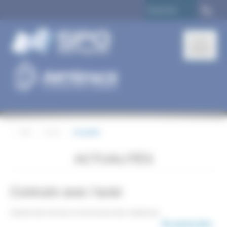
Panneau de gestion des cookies
>
SPO
>
Actus
>
Actualités
ACTUALITÉS
Contruire avec l'acier
Liberté des formes et économie des matériaux
En savoir plus