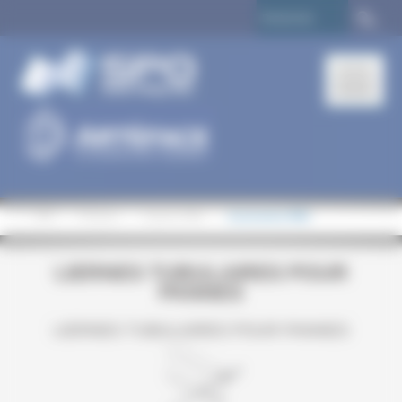
Panneau de gestion des cookies
>
SPO
>
Produits
>
Gamme PMO
>
Accessoires PMO
LIERNES TUBULAIRES POUR
PANNES
LIERNES TUBULAIRES POUR PANNES