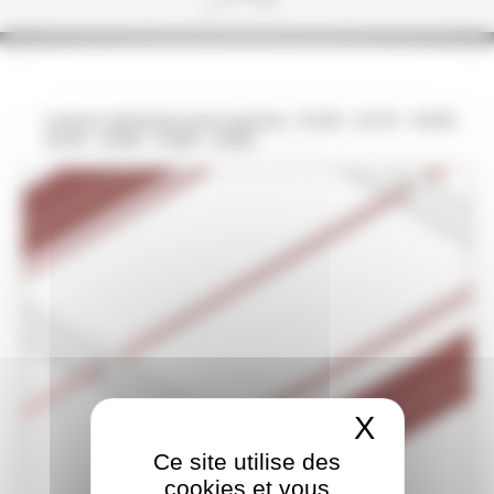
Liernes tubulaires pour pannes : K140 - K170 - K200 -
K230 - K260 - K300 - K350
X
Masquer
Ce site utilise des
cookies et vous