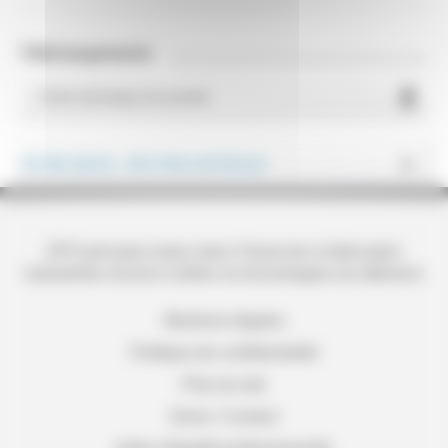
Téléchargements
Fiche technique du produit
VOTRE DEVIS - SPO PMO ARTÉFACE
SPO principal acteur dans l'Ouest de la fabrication
industrielle d'aciers à béton et d'enveloppes du bâtiment.
Mentions légales
Politique de confidentialité
Plan du site
Devis / Contact