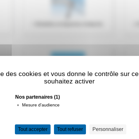
Bretelles et équerres d'attache
ise des cookies et vous donne le contrôle sur 
souhaitez activer
Equerres EK en reprise de
Bretelles
Nos partenaires
(1)
Mesure d'audience
Tout accepter
Tout refuser
Personnaliser