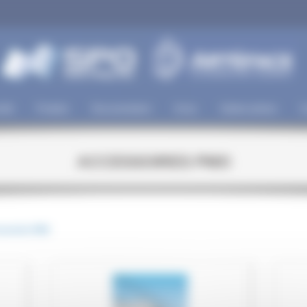
iété
Produits
Documentation
Actus
Galerie photos
C
ACCESSOIRES PMO
essoires PMO