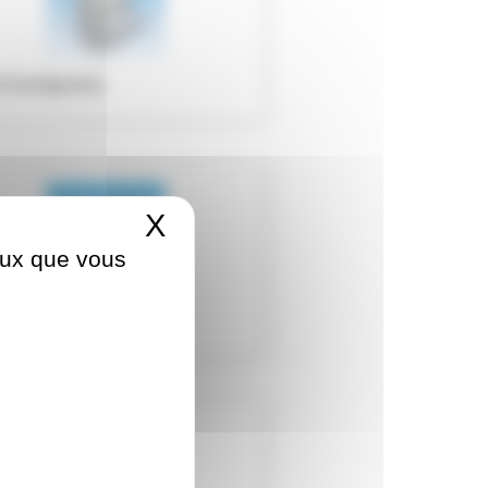
Echantignoles
X
Masquer le bandeau d
ceux que vous
Equerres JB