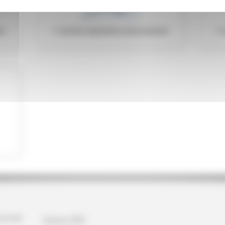
es
Liernes tubulaires pour pannes
dustrielle
Gamme SPO