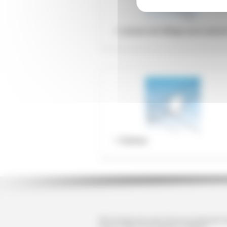
Liernes de faîtage pour pann
Solives
SPO principal acteur dans l'Ouest de la fabrication in