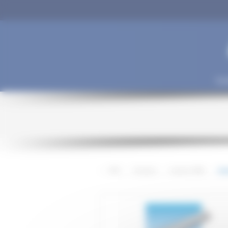
Panneau de gestion des cookies
Soc
>
SPO
>
Produits
>
Gamme PMO
>
Acc